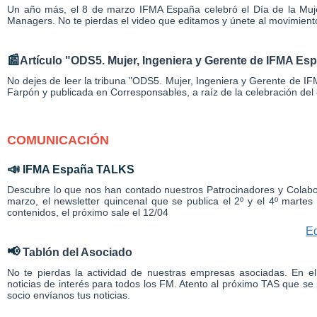
Un año más, el 8 de marzo IFMA España celebró el Día de la Mujer 
Managers. No te pierdas el video que editamos y únete al movimien
📰
Artículo "ODS5. Mujer, Ingeniera y Gerente de IFMA Es
No dejes de leer la tribuna "ODS5. Mujer, Ingeniera y Gerente de 
Farpón y publicada en Corresponsables, a raíz de la celebración 
COMUNICACIÓN
📣
IFMA España TALKS
Descubre lo que nos han contado nuestros Patrocinadores y Colab
marzo, el newsletter quincenal que se publica el 2º y el 4º marte
contenidos, el próximo sale el 12/04
Ed
📢
Tablón del Asociado
No te pierdas la actividad de nuestras empresas asociadas. En 
noticias de interés para todos los FM. Atento al próximo TAS que se p
socio envíanos tus noticias.