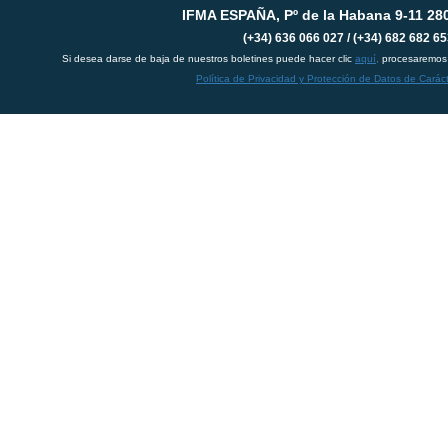
IFMA ESPAÑA, Pº de la Habana 9-11 28
(+34) 636 066 027 / (+34) 682 682 6
Si desea darse de baja de nuestros boletines puede hacer clic
aquí
,
procesaremos 
Política de Privacidad y Protección de Datos de Carác